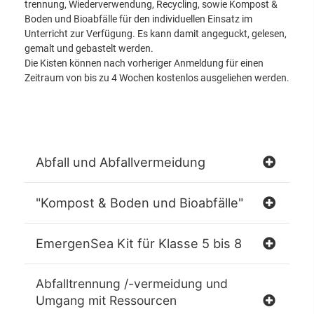
trennung, Wiederverwendung, Recycling, sowie Kompost &
Boden und Bioabfälle für den individuellen Einsatz im
Unterricht zur Verfügung. Es kann damit angeguckt, gelesen,
gemalt und gebastelt werden.
Die Kisten können nach vorheriger Anmeldung für einen
Zeitraum von bis zu 4 Wochen kostenlos ausgeliehen werden.
Abfall und Abfallvermeidung
Um die Informationen altersgerecht zu vermitteln, gibt
"Kompost & Boden und Bioabfälle"
es die Umweltkisten zum Thema Abfall in zwei
verschiedenen Versionen für die Kindergärten und
Was passiert mit den Blättern auf dem Waldboden und
Grundschulen.
EmergenSea Kit für Klasse 5 bis 8
was macht der Regenwurm im Komposthaufen? Um
solch spannende Fragen geht es bei dem Thema
Durch den Koffer und den mitgelieferten Materialien ist
Kompost & Boden und Bioabfälle.
Umweltkiste „Abfall“ Kiga für den
Abfalltrennung /-vermeidung und
es möglich die Themen Meere, Plastik und
Elementarbereich
Umgang mit Ressourcen
Ressourcenschutz fächerübergreifend in den Unterricht