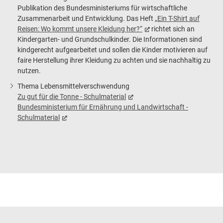
Regenwurmschaukasten
ermöglichen.
„wilden Müll“ im Meer gibt uvm..
Publikation des Bundesministeriums für wirtschaftliche
Um die Regenwürmer bei ihrer Arbeit zu beobachten
Zusammenarbeit und Entwicklung. Das Heft
„Ein T-Shirt auf
stehen Schaukästen, die selbst mit verschiedenen
Reisen: Wo kommt unsere Kleidung her?“
richtet sich an
Bodenschichten und Regenwürmern befüllt werden,
Kindergarten- und Grundschulkinder. Die Informationen sind
zum Ausleihen bereit .
kindgerecht aufgearbeitet und sollen die Kinder motivieren auf
faire Herstellung ihrer Kleidung zu achten und sie nachhaltig zu
nutzen.
Thema Lebensmittelverschwendung
Zu gut für die Tonne - Schulmaterial
Bundesministerium für Ernährung und Landwirtschaft -
Schulmaterial
Tipp: Eine gute Ergänzung zur Bearbeitung der Themen
kann das Mal- und Bastelheft
„Tonne Tüldi weiß
Bescheid“
für die Grundschule sein
Kontakt:
Wenn Sie das Heft in gedruckter Form benötigen,
Abfallberatung Landkreis Stade
sprechen Sie uns bitte an.
Telefon:
04141 12-8016