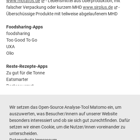
www.motatos.de
- Lebensmittel aus Überproduktion, mit
falscher Verpackung oder kurzem MHD
www.sirplus.de
-
Überschüssige Produkte mit teilweise abgelaufenem MHD
Foodsharing-Apps
foodsharing
Too Good To Go
UXA
Olio
Reste-Rezepte-Apps
Zu gut für die Tonne
Eatsmarter
Restegourmet
Produkt-Scan-Apps
CodeCheck
Wir setzen das Open-Source Analyse-Tool Matomo ein, um
Yuka
auszuwerten, was Besucher/innern auf unserer Website
besonders interessiert und ob sie sich gut zurechtfinden. Dafür
setzen wir einen Cookie, um die Nutzer/innen voreinander zu
unterscheiden.