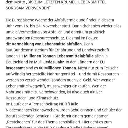
dem Motto „BIS ZUM LETZTEN KRÜMEL: LEBENSMITTEL
SORGSAM VERWENDEN“
Die Europäische Woche der Abfallvermeidung findet in diesem
Jahr vom 16. bis 24. November statt. Dann dreht sich wieder alles
um die Vermeidung von Abfällen und damit um praktisch
angewandten Ressourcenschutz. Diesmal im Fokus:
die
Vermeidung von Lebensmittelabfällen.
Denn
laut Bundesministerium für Ernährung und Landwirtschaft
landen
11 Millionen Tonnen Lebensmittelabfälle
allein in
Deutschland im Müll.
Jedes Jahr
.
In den Ländern der
EU
insgesamt
sind es
60 Millionen Tonne
n
. Nicht nur zum Teil sehr
aufwändig hergestellte Nahrungsmittel – und damit Ressourcen –
werden so verschwendet, sondern auch viel Geld. Wer weniger
Lebensmittel wegwirft, muss weniger einkaufen. Weniger
Nahrungsmittel zu verschwenden, ist also auch aktiver
Ressourcen- und Klimaschutz.
Im Laufe der AFernsehbeitrag NDR "Hallo
Niedersachsen"ktionswoche wurden Schülerinnen und Schüler der
Berufsbildenden Schulen III Stade mir einem gemeinsamen
„Restekochen“ für das Thema sensibilisiert. Hier geht es zum