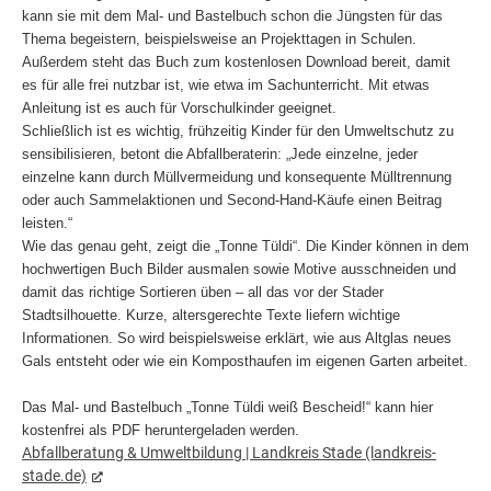
kann sie mit dem Mal- und Bastelbuch schon die Jüngsten für das
Thema begeistern, beispielsweise an Projekttagen in Schulen.
Außerdem steht das Buch zum kostenlosen Download bereit, damit
es für alle frei nutzbar ist, wie etwa im Sachunterricht. Mit etwas
Anleitung ist es auch für Vorschulkinder geeignet.
Schließlich ist es wichtig, frühzeitig Kinder für den Umweltschutz zu
sensibilisieren, betont die Abfallberaterin: „Jede einzelne, jeder
einzelne kann durch Müllvermeidung und konsequente Mülltrennung
oder auch Sammelaktionen und Second-Hand-Käufe einen Beitrag
leisten.“
Wie das genau geht, zeigt die „Tonne Tüldi“. Die Kinder können in dem
hochwertigen Buch Bilder ausmalen sowie Motive ausschneiden und
damit das richtige Sortieren üben – all das vor der Stader
Stadtsilhouette. Kurze, altersgerechte Texte liefern wichtige
Informationen. So wird beispielsweise erklärt, wie aus Altglas neues
Gals entsteht oder wie ein Komposthaufen im eigenen Garten arbeitet.
Das Mal- und Bastelbuch „Tonne Tüldi weiß Bescheid!“ kann hier
kostenfrei als PDF heruntergeladen werden.
Abfallberatung & Umweltbildung | Landkreis Stade (landkreis-
stade.de)