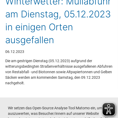
Winterwetter: Müllabfuhr
am Dienstag, 05.12.2023
in einigen Orten
ausgefallen
06.12.2023
Die am gestrigen Dienstag (05.12.2023) aufgrund der
witterungsbedingten Straßenverhältnisse ausgefallenen Abfuhren
von Restabfall - und Biotonnen sowie Altpapiertonnen und Gelben
Säcken werden am kommenden Samstag, den 09.12.2023
nachgeholt.
Dies gilt auch für die zum 05.12.2023 angemeldeten
Sperrmüllabholungen.
Wir setzen das Open-Source Analyse-Tool Matomo ein, um
Zurück zur Übersicht
auszuwerten, was Besucher/innern auf unserer Website