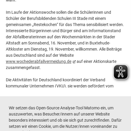
Mahr.
Im Laufe der Aktionswoche sollen die die Schülerinnen und
Schüler der Berufsbildenden Schulen III Stade mit einem
gemeinsamen „Restekochen“ für das Thema sensibilisiert werden.
Interessierte Bürgerinnen und Bürger sind am Informationstand
der Abfallberaterinnen auf den Wochenmärkten in der Stader
Altstadt am Sonnabend, 16. November, und in Buxtehude-
Altkloster am Dienstag, 19. November, willkommen. Alle Beiträge
aus Deutschland sind auf der Website
www.wochederabfallvermeidung.de
auf einer Aktionskarte
zusammengefasst.
Die Aktivitäten für Deutschland koordiniert der Verband
kommunaler Unternehmen (VKU), sie werden gefördert vom
Bundesministerium für Umwelt, Naturschutz, nukleare Sicherheit
und Verbraucherschutz und vom Umweltbundesamt begleitet.
Wir setzen das Open-Source Analyse-Tool Matomo ein, um
Zurück zur Übersicht
auszuwerten, was Besucher/innern auf unserer Website
besonders interessiert und ob sie sich gut zurechtfinden. Dafür
setzen wir einen Cookie, um die Nutzer/innen voreinander zu